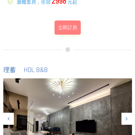
2998
旗艦套房，住宿
元起
立即訂房
HDL B&B
理蓄