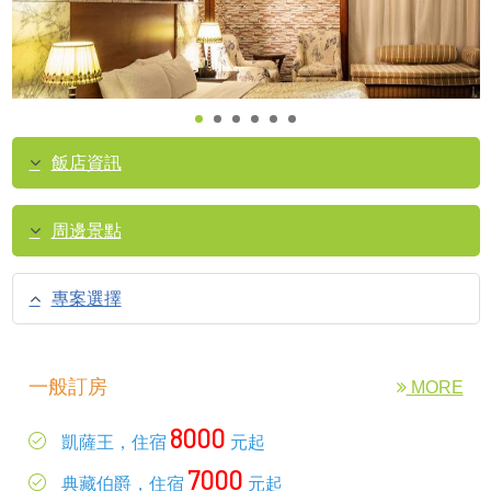
飯店資訊
周邊景點
專案選擇
一般訂房
MORE
8000
凱薩王，住宿
元起
7000
典藏伯爵，住宿
元起