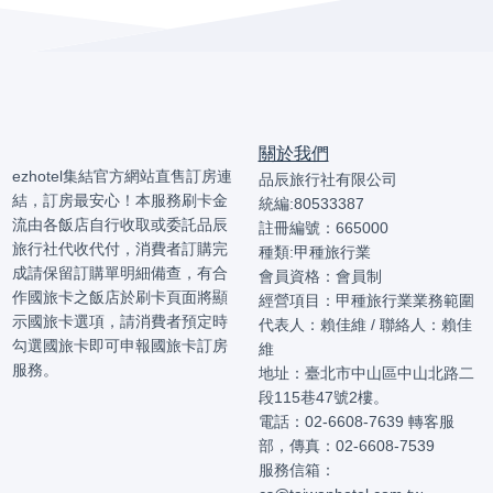
關於我們
ezhotel集結官方網站直售訂房連
品辰旅行社有限公司
結，訂房最安心！本服務刷卡金
統編:80533387
流由各飯店自行收取或委託品辰
註冊編號：665000
旅行社代收代付，消費者訂購完
種類:甲種旅行業
成請保留訂購單明細備查，有合
會員資格：會員制
作國旅卡之飯店於刷卡頁面將顯
經營項目：甲種旅行業業務範圍
示國旅卡選項，請消費者預定時
代表人：賴佳維 / 聯絡人：賴佳
勾選國旅卡即可申報國旅卡訂房
維
服務。
地址：臺北市中山區中山北路二
段115巷47號2樓。
電話：02-6608-7639 轉客服
部，傳真：02-6608-7539
服務信箱：