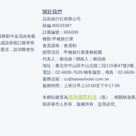
關於我們
品辰旅行社有限公司
統編:80533387
註冊編號：665000
本服務刷卡金流由各飯
種類:甲種旅行業
完成請保留訂購單明
會員資格：會員制
卡選項，請消費者預
經營項目：甲種旅行業業務範圍
代表人：賴佳維 / 聯絡人：賴佳維
地址：臺北市中山區中山北路二段115巷47號2樓
電話：02-6608-7639 轉客服部，傳真：02-6608-
服務信箱：cs@taiwanhotel.com.tw
服務時間：上班日早上10:00至下午17:00
旭海國際科技
本網站建置為
（股），相關旅遊產
歸原著作人所有，版權所有．盜用必究。