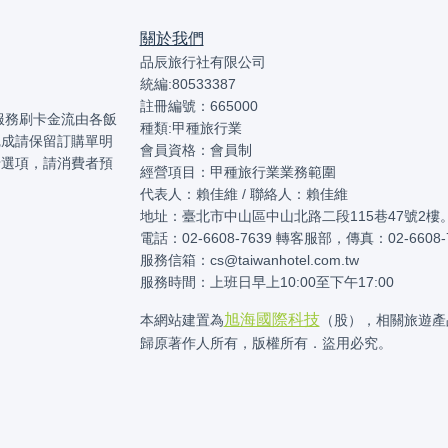
關於我們
品辰旅行社有限公司
統編:80533387
註冊編號：665000
本服務刷卡金流由各飯
種類:甲種旅行業
完成請保留訂購單明
會員資格：會員制
卡選項，請消費者預
經營項目：甲種旅行業業務範圍
代表人：賴佳維 / 聯絡人：賴佳維
地址：臺北市中山區中山北路二段115巷47號2樓
電話：02-6608-7639 轉客服部，傳真：02-6608-
服務信箱：cs@taiwanhotel.com.tw
服務時間：上班日早上10:00至下午17:00
旭海國際科技
本網站建置為
（股），相關旅遊產
歸原著作人所有，版權所有．盜用必究。