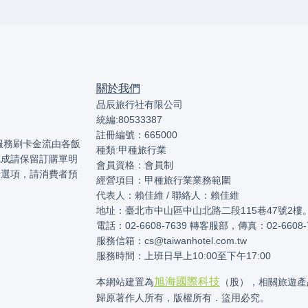
關於我們
品辰旅行社有限公司
統編:80533387
註冊編號：665000
本服務刷卡金流由各飯
種類:甲種旅行業
完成請保留訂購單明
會員資格：會員制
卡選項，請消費者預
經營項目：甲種旅行業業務範圍
代表人：賴佳維 / 聯絡人：賴佳維
地址：臺北市中山區中山北路二段115巷47號2樓
電話：02-6608-7639 轉客服部，傳真：02-6608-
服務信箱：cs@taiwanhotel.com.tw
服務時間：上班日早上10:00至下午17:00
旭海國際科技
本網站建置為
（股），相關旅遊產
歸原著作人所有，版權所有．盜用必究。