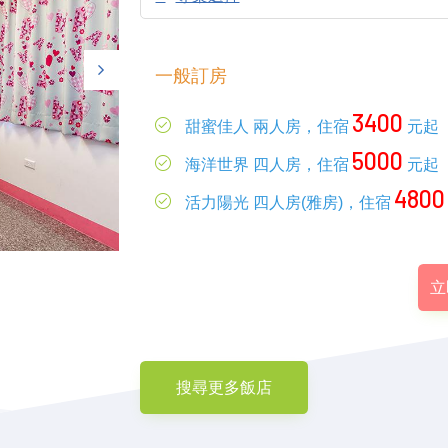
一般訂房
3400
甜蜜佳人 兩人房，住宿
元起
5000
海洋世界 四人房，住宿
元起
4800
活力陽光 四人房(雅房)，住宿
立
搜尋更多飯店