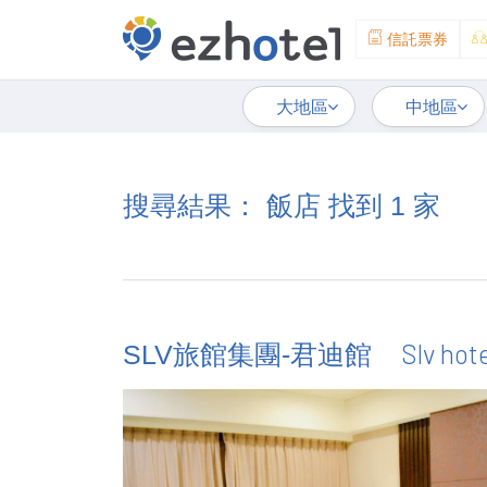
信託票券
大地區
中地區
搜尋結果： 飯店 找到 1 家
Slv hot
SLV旅館集團-君迪館