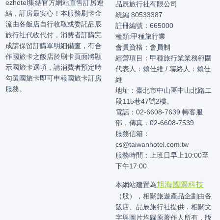
ezhotel集結官方網站直售訂房連
品辰旅行社有限公司
結，訂房最安心！本服務刷卡金
統編:80533387
流由各飯店自行收取或委託品辰
註冊編號：665000
旅行社代收代付，消費者訂購完
種類:甲種旅行業
成請保留訂購單明細備查，有合
會員資格：會員制
作國旅卡之飯店於刷卡頁面將顯
經營項目：甲種旅行業業務範圍
示國旅卡選項，請消費者預定時
代表人：賴佳維 / 聯絡人：賴佳
勾選國旅卡即可申報國旅卡訂房
維
服務。
地址：臺北市中山區中山北路二
段115巷47號2樓。
電話：02-6608-7639 轉客服
部，傳真：02-6608-7539
服務信箱：
cs@taiwanhotel.com.tw
服務時間：上班日早上10:00至
下午17:00
旭海國際科技
本網站建置為
（股），相關旅遊產品企劃由各
飯店、品辰旅行社提供．相關文
字與圖片均歸原著作人所有，版