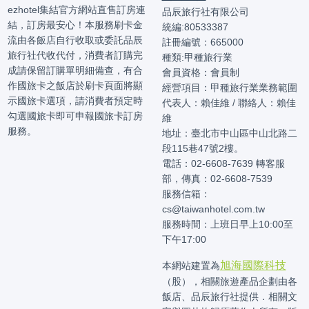
ezhotel集結官方網站直售訂房連
品辰旅行社有限公司
結，訂房最安心！本服務刷卡金
統編:80533387
流由各飯店自行收取或委託品辰
註冊編號：665000
旅行社代收代付，消費者訂購完
種類:甲種旅行業
成請保留訂購單明細備查，有合
會員資格：會員制
作國旅卡之飯店於刷卡頁面將顯
經營項目：甲種旅行業業務範圍
示國旅卡選項，請消費者預定時
代表人：賴佳維 / 聯絡人：賴佳
勾選國旅卡即可申報國旅卡訂房
維
服務。
地址：臺北市中山區中山北路二
段115巷47號2樓。
電話：02-6608-7639 轉客服
部，傳真：02-6608-7539
服務信箱：
cs@taiwanhotel.com.tw
服務時間：上班日早上10:00至
下午17:00
旭海國際科技
本網站建置為
（股），相關旅遊產品企劃由各
飯店、品辰旅行社提供．相關文