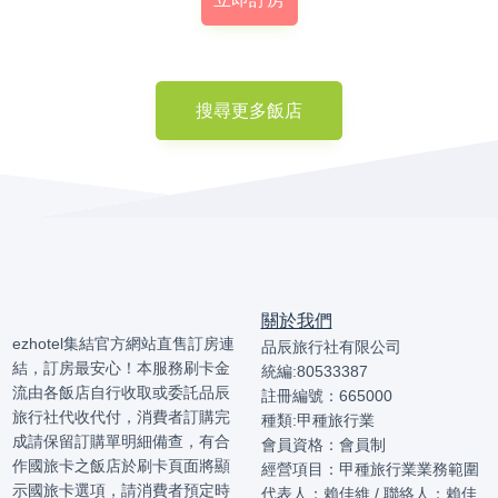
搜尋更多飯店
關於我們
ezhotel集結官方網站直售訂房連
品辰旅行社有限公司
結，訂房最安心！本服務刷卡金
統編:80533387
流由各飯店自行收取或委託品辰
註冊編號：665000
旅行社代收代付，消費者訂購完
種類:甲種旅行業
成請保留訂購單明細備查，有合
會員資格：會員制
作國旅卡之飯店於刷卡頁面將顯
經營項目：甲種旅行業業務範圍
示國旅卡選項，請消費者預定時
代表人：賴佳維 / 聯絡人：賴佳