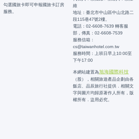
勾選國旅卡即可申報國旅卡訂房
維
服務。
地址：臺北市中山區中山北路二
段115巷47號2樓。
電話：02-6608-7639 轉客服
部，傳真：02-6608-7539
服務信箱：
cs@taiwanhotel.com.tw
服務時間：上班日早上10:00至
下午17:00
旭海國際科技
本網站建置為
（股），相關旅遊產品企劃由各
飯店、品辰旅行社提供．相關文
字與圖片均歸原著作人所有，版
權所有．盜用必究。