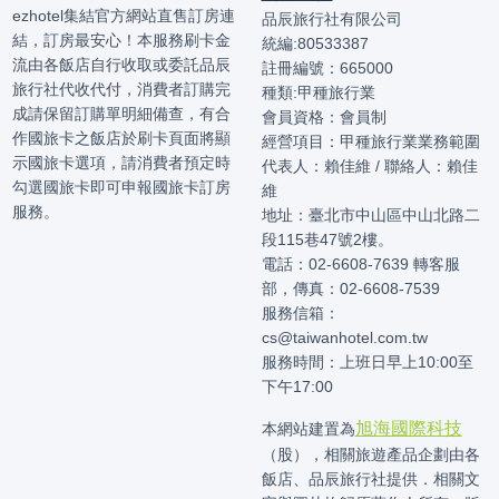
ezhotel集結官方網站直售訂房連
品辰旅行社有限公司
結，訂房最安心！本服務刷卡金
統編:80533387
流由各飯店自行收取或委託品辰
註冊編號：665000
旅行社代收代付，消費者訂購完
種類:甲種旅行業
成請保留訂購單明細備查，有合
會員資格：會員制
作國旅卡之飯店於刷卡頁面將顯
經營項目：甲種旅行業業務範圍
示國旅卡選項，請消費者預定時
代表人：賴佳維 / 聯絡人：賴佳
勾選國旅卡即可申報國旅卡訂房
維
服務。
地址：臺北市中山區中山北路二
段115巷47號2樓。
電話：02-6608-7639 轉客服
部，傳真：02-6608-7539
服務信箱：
cs@taiwanhotel.com.tw
服務時間：上班日早上10:00至
下午17:00
旭海國際科技
本網站建置為
（股），相關旅遊產品企劃由各
飯店、品辰旅行社提供．相關文