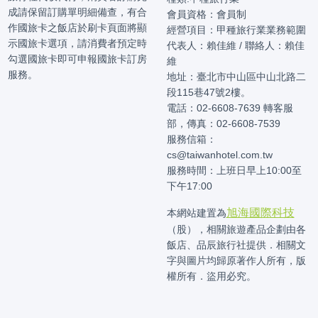
成請保留訂購單明細備查，有合
會員資格：會員制
作國旅卡之飯店於刷卡頁面將顯
經營項目：甲種旅行業業務範圍
示國旅卡選項，請消費者預定時
代表人：賴佳維 / 聯絡人：賴佳
勾選國旅卡即可申報國旅卡訂房
維
服務。
地址：臺北市中山區中山北路二
段115巷47號2樓。
電話：02-6608-7639 轉客服
部，傳真：02-6608-7539
服務信箱：
cs@taiwanhotel.com.tw
服務時間：上班日早上10:00至
下午17:00
旭海國際科技
本網站建置為
（股），相關旅遊產品企劃由各
飯店、品辰旅行社提供．相關文
字與圖片均歸原著作人所有，版
權所有．盜用必究。