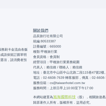
關於我們
品辰旅行社有限公司
統編:80533387
註冊編號：665000
本服務刷卡金流由各飯
種類:甲種旅行業
完成請保留訂購單明
會員資格：會員制
卡選項，請消費者預
經營項目：甲種旅行業業務範圍
代表人：賴佳維 / 聯絡人：賴佳維
地址：臺北市中山區中山北路二段115巷47號2樓
電話：02-6608-7639 轉客服部，傳真：02-6608-
服務信箱：cs@taiwanhotel.com.tw
服務時間：上班日早上10:00至下午17:00
旭海國際科技
本網站建置為
（股），相關旅遊產
歸原著作人所有，版權所有．盜用必究。