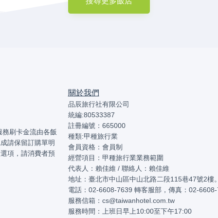
搜尋更多飯店
關於我們
品辰旅行社有限公司
統編:80533387
註冊編號：665000
本服務刷卡金流由各飯
種類:甲種旅行業
完成請保留訂購單明
會員資格：會員制
卡選項，請消費者預
經營項目：甲種旅行業業務範圍
代表人：賴佳維 / 聯絡人：賴佳維
地址：臺北市中山區中山北路二段115巷47號2樓
電話：02-6608-7639 轉客服部，傳真：02-6608-
服務信箱：cs@taiwanhotel.com.tw
服務時間：上班日早上10:00至下午17:00