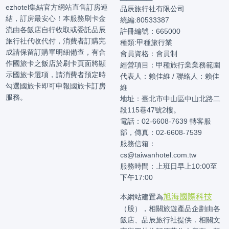
ezhotel集結官方網站直售訂房連
品辰旅行社有限公司
結，訂房最安心！本服務刷卡金
統編:80533387
流由各飯店自行收取或委託品辰
註冊編號：665000
旅行社代收代付，消費者訂購完
種類:甲種旅行業
成請保留訂購單明細備查，有合
會員資格：會員制
作國旅卡之飯店於刷卡頁面將顯
經營項目：甲種旅行業業務範圍
示國旅卡選項，請消費者預定時
代表人：賴佳維 / 聯絡人：賴佳
勾選國旅卡即可申報國旅卡訂房
維
服務。
地址：臺北市中山區中山北路二
段115巷47號2樓。
電話：02-6608-7639 轉客服
部，傳真：02-6608-7539
服務信箱：
cs@taiwanhotel.com.tw
服務時間：上班日早上10:00至
下午17:00
旭海國際科技
本網站建置為
（股），相關旅遊產品企劃由各
飯店、品辰旅行社提供．相關文