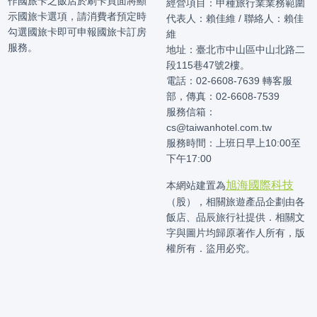
作國旅卡之飯店於刷卡頁面將顯
經營項目：甲種旅行業業務範圍
示國旅卡選項，請消費者預定時
代表人：賴佳維 / 聯絡人：賴佳
勾選國旅卡即可申報國旅卡訂房
維
服務。
地址：臺北市中山區中山北路二
段115巷47號2樓。
電話：02-6608-7639 轉客服
部，傳真：02-6608-7539
服務信箱：
cs@taiwanhotel.com.tw
服務時間：上班日早上10:00至
下午17:00
旭海國際科技
本網站建置為
（股），相關旅遊產品企劃由各
飯店、品辰旅行社提供．相關文
字與圖片均歸原著作人所有，版
權所有．盜用必究。