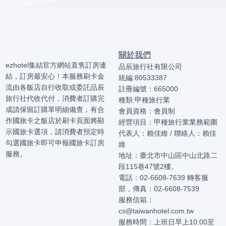
關於我們
ezhotel集結官方網站直售訂房連
品辰旅行社有限公司
結，訂房最安心！本服務刷卡金
統編:80533387
流由各飯店自行收取或委託品辰
註冊編號：665000
旅行社代收代付，消費者訂購完
種類:甲種旅行業
成請保留訂購單明細備查，有合
會員資格：會員制
作國旅卡之飯店於刷卡頁面將顯
經營項目：甲種旅行業業務範圍
示國旅卡選項，請消費者預定時
代表人：賴佳維 / 聯絡人：賴佳
勾選國旅卡即可申報國旅卡訂房
維
服務。
地址：臺北市中山區中山北路二
段115巷47號2樓。
電話：02-6608-7639 轉客服
部，傳真：02-6608-7539
服務信箱：
cs@taiwanhotel.com.tw
服務時間：上班日早上10:00至