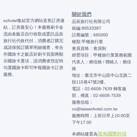
關於我們
ezhotel集結官方網站直售訂房連
品辰旅行社有限公司
結，訂房最安心！本服務刷卡金
統編:80533387
流由各飯店自行收取或委託品辰
註冊編號：665000
旅行社代收代付，消費者訂購完
種類:甲種旅行業
成請保留訂購單明細備查，有合
會員資格：會員制
作國旅卡之飯店於刷卡頁面將顯
經營項目：甲種旅行業業務範圍
示國旅卡選項，請消費者預定時
代表人：賴佳維 / 聯絡人：賴佳
勾選國旅卡即可申報國旅卡訂房
維
服務。
地址：臺北市中山區中山北路二
段115巷47號2樓。
電話：02-6608-7639 轉客服
部，傳真：02-6608-7539
服務信箱：
cs@taiwanhotel.com.tw
服務時間：上班日早上10:00至
下午17:00
旭海國際科技
本網站建置為