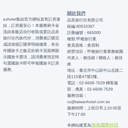
關於我們
ezhotel集結官方網站直售訂房連
品辰旅行社有限公司
結，訂房最安心！本服務刷卡金
統編:80533387
流由各飯店自行收取或委託品辰
註冊編號：665000
旅行社代收代付，消費者訂購完
種類:甲種旅行業
成請保留訂購單明細備查，有合
會員資格：會員制
作國旅卡之飯店於刷卡頁面將顯
經營項目：甲種旅行業業務範圍
示國旅卡選項，請消費者預定時
代表人：賴佳維 / 聯絡人：賴佳
勾選國旅卡即可申報國旅卡訂房
維
服務。
地址：臺北市中山區中山北路二
段115巷47號2樓。
電話：02-6608-7639 轉客服
部，傳真：02-6608-7539
服務信箱：
cs@taiwanhotel.com.tw
服務時間：上班日早上10:00至
下午17:00
旭海國際科技
本網站建置為