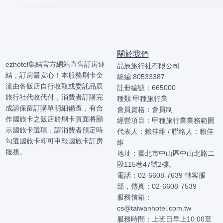
關於我們
ezhotel集結官方網站直售訂房連
品辰旅行社有限公司
結，訂房最安心！本服務刷卡金
統編:80533387
流由各飯店自行收取或委託品辰
註冊編號：665000
旅行社代收代付，消費者訂購完
種類:甲種旅行業
成請保留訂購單明細備查，有合
會員資格：會員制
作國旅卡之飯店於刷卡頁面將顯
經營項目：甲種旅行業業務範圍
示國旅卡選項，請消費者預定時
代表人：賴佳維 / 聯絡人：賴佳
勾選國旅卡即可申報國旅卡訂房
維
服務。
地址：臺北市中山區中山北路二
段115巷47號2樓。
電話：02-6608-7639 轉客服
部，傳真：02-6608-7539
服務信箱：
cs@taiwanhotel.com.tw
服務時間：上班日早上10:00至