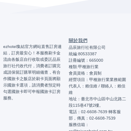
關於我們
ezhotel集結官方網站直售訂房連
品辰旅行社有限公司
結，訂房最安心！本服務刷卡金
統編:80533387
流由各飯店自行收取或委託品辰
註冊編號：665000
旅行社代收代付，消費者訂購完
種類:甲種旅行業
成請保留訂購單明細備查，有合
會員資格：會員制
作國旅卡之飯店於刷卡頁面將顯
經營項目：甲種旅行業業務範圍
示國旅卡選項，請消費者預定時
代表人：賴佳維 / 聯絡人：賴佳
勾選國旅卡即可申報國旅卡訂房
維
服務。
地址：臺北市中山區中山北路二
段115巷47號2樓。
電話：02-6608-7639 轉客服
部，傳真：02-6608-7539
服務信箱：